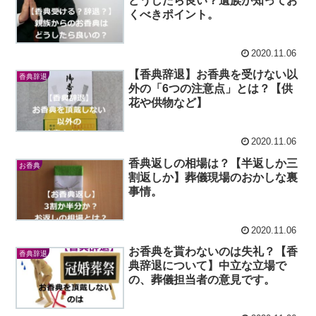
どうしたら良い？遺族が知ってお
くべきポイント。
2020.11.06
【香典辞退】お香典を受けない以
香典辞退
外の「6つの注意点」とは？【供
花や供物など】
2020.11.06
香典返しの相場は？【半返しか三
お香典
割返しか】葬儀現場のおかしな裏
事情。
2020.11.06
お香典を貰わないのは失礼？【香
香典辞退
典辞退について】中立な立場で
の、葬儀担当者の意見です。