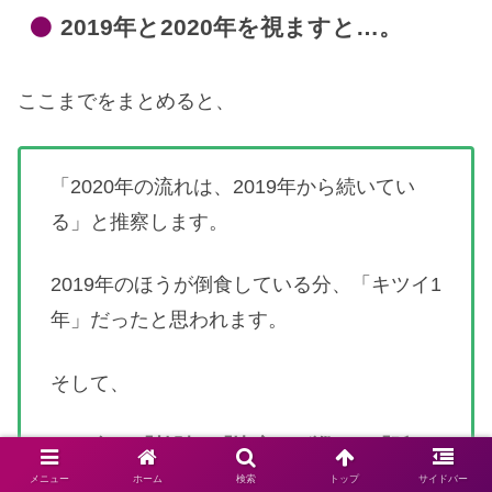
2019年と2020年を視ますと…。
ここまでをまとめると、
「2020年の流れは、2019年から続いてい
る」と推察します。
2019年のほうが倒食している分、「キツイ1
年」だったと思われます。
そして、
2020年は「劫財」「比肩」が巡り、「孤
立・別れ」の傾向性と気の巡りの悪さが原
メニュー
ホーム
検索
トップ
サイドバー