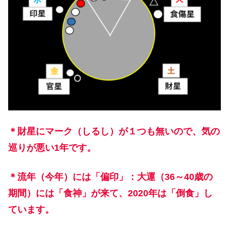
＊財星にマーク（しるし）が１つも無いので、気の
巡りが悪い1年です。
＊流年（今年）には「偏印」：大運（36～40歳の
期間）には「食神」が来て、2020年は「倒食」し
ています。