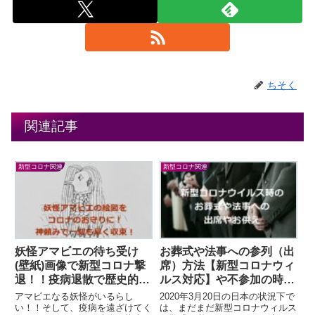
ちそく
関連記事
新型コロナ関連
新型コロナ関連
妖怪アマビエの待ち受け
お葬式や法事への参列（出
(壁紙)画像で新型コロナ撃
席）方法【新型コロナウィ
退！！疫病退散で歴史的に
ルス対応】や不参加の時の
活躍！！
お供えについて
アマビエなる妖怪がいるらし
2020年3月20日の日本の状況下で
い！！そして、疫病を遠ざけてく
は、まだまだ新型コロナウィルス