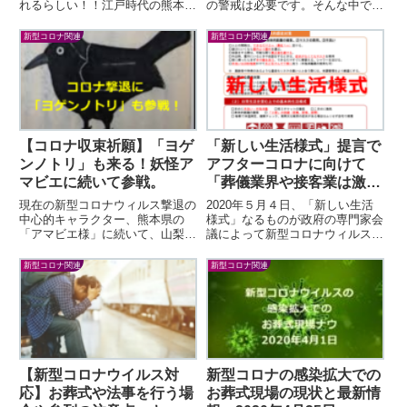
れるらしい！！江戸時代の熊本に
の警戒は必要です。そんな中でも
現れて、「疫病の流行を予言し、
遺族にとってはお葬式は行わなけ
流行した場合は自分の姿を書き写
ればならないセレモニー（儀式）
新型コロナ関連
新型コロナ関連
した絵図を人々に早々に見せなさ
です。現在は、お葬式をする側も
い」と言って海に消えたと...
出席する側も無...
【コロナ収束祈願】「ヨゲ
「新しい生活様式」提言で
ンノトリ」も来る！妖怪ア
アフターコロナに向けて
マビエに続いて参戦。
「葬儀業界や接客業は激
変」…。
現在の新型コロナウィルス撃退の
2020年５月４日、「新しい生活
中心的キャラクター、熊本県の
様式」なるものが政府の専門家会
「アマビエ様」に続いて、山梨県
議によって新型コロナウィルスの
より「ヨゲンノトリ」も参戦で
感染対策として提言されました。
す。どのような予言か気になった
治療薬やワクチンが「まだこれか
新型コロナ関連
新型コロナ関連
ので、調べてみました。新型コロ
ら」の状況で、長期化する新型コ
ナウィルスとの戦いは、長...
ロナウィルスの感染...
【新型コロナウイルス対
新型コロナの感染拡大での
応】お葬式や法事を行う場
お葬式現場の現状と最新情