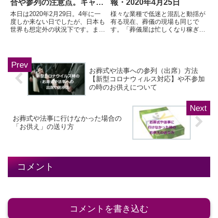
合や参列の注意点。キャン
報・2020年4月25日
セルや延期は失礼なのか？
本日は2020年2月29日。4年に一
様々な業種で低迷と混乱と動揺が
度しか来ない日でしたが、日本も
有る現在、葬儀の現場も同じで
世界も想定外の状況下です。まさ
す。「葬儀屋は忙しくなり稼ぎ時
か、新型コロナなんてウィルス
なの？」というネット上での疑問
が、世界を揺るがす事態を引き起
も有るようですが、真逆です…。
こすとは「想像以上」。こんな時
そこで、現在の葬儀の現場やネッ
期のお葬式や法事...
ト上で見られる疑問につ...
お葬式や法事への参列（出席）方法
【新型コロナウィルス対応】や不参加
の時のお供えについて
お葬式や法事に行けなかった場合の
「お供え」の送り方
コメント
コメントを書き込む