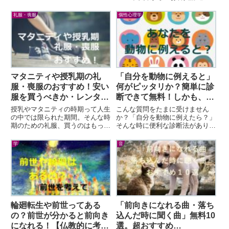
ト教式など、お葬式には何らかの
が少しづつ増えて、2015年頃か
宗教がほぼ関係します。そんな
らは「お香典辞退」が主流となり
礼服・喪服
個性心理学
中、2020年の現在で...
ました。一般葬（家族葬以外の昔
ながらのお葬式）...
マタニティや授乳期の礼
「自分を動物に例えると」
服・喪服のおすすめ！安い
何がピッタリか？簡単に診
服を買うべきか・レンタル
断できて無料！しかも、当
か？
たってる！【個性心理学・
授乳やマタニティの時期って人生
こんな質問をたまに受けません
動物占い】
の中では限られた期間。そんな時
か？「自分を動物に例えたら？」
期のための礼服、買うのはもった
そんな時に便利な診断法がありま
いない…。じゃあ、どうしたら良
す！しかも、無料！おまけに、当
いの？特に、葬儀は急なので、困
たってる！「自分って動物に例え
学
音
ってしまう…。「マタニティや授
たらこうなんだ」って、妙に納得
乳時期の礼服について...
しちゃいました。外見で...
輪廻転生や前世ってある
「前向きになれる曲・落ち
の？前世が分かると前向き
込んだ時に聞く曲」無料10
になれる！【仏教的に考え
選。超おすすめ