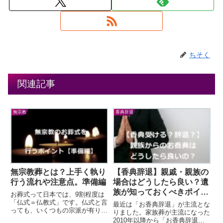
ちそく
関連記事
無宗教
香典辞退
無宗教葬とは？上手く執り
【香典辞退】親戚・親族の
行う流れや注意点。準備編
場合はどうしたら良い？遺
族が知っておくべきポイン
お葬式って日本では、9割程度は
ト。
「仏式＝仏教式」です。仏式と言
最近は「お香典辞退」が主流とな
っても、いくつもの宗派が有りま
りました。家族葬が主流になった
すが、仏式以外では神式やキリス
2010年以降から「お香典辞退」