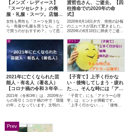
【メンズ・レディース】
渡哲也さん、ご逝去。【四
「スーツセレクト」の喪
柱推命での2020年の命
服・礼服・スーツ。店舗に
式】
行って品ぞろえや値段をチ
女性も男性も「スーツを買うな
2020年8月14日夕方、突然の訃報
ェックして来ました！
ら・喪服や礼服を買うなら、どこ
のニュースが流れて驚きました。
で買うのがおすすめ？」って思い
2020年の8月10日に肺炎でご逝去
ますよね？！就活を控える学生さ
されたとのこと。1941年（昭和
んやその親御さんにとっても、気
16年）12月28日のお生まれです
他
アドラー
になるでしょう。また、「スーツ
ので満78歳。突然の訃報と、ま
セレクトでスーツや礼服...
だ...
2021年に亡くなられた芸
【子育て】上手く行かな
能人・有名人（著名人）
い・後悔してしまう・疲れ
【コロナ禍の令和３年辛
た…。そんな時には「アド
丑：まとめ】
ラー心理学」の子育て本が
2021年（令和3年）は、2020年か
「子育て」にも「アドラー心理
オススメ！
らの長引くコロナ禍の中で「我慢
学」は、ヒントが満載です。
の年」となっています。文明の発
「上手く行かない…」 「後悔し
達した現代社会で、まさか「ウイ
ていることがある…」 「疲れて
ルス」が世界の動きをこれほど停
しまっている…」そんなあなたに
滞させ、長引くとは…。2021年
とっては、この記事を読むと新し
は、「昨年...
いアプローチ法が見つかっ...