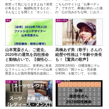
てみる】
【YouTubeでそのまま視
前世って気になりますよね？前世
こちらのサイトは「仏事ペディ
聴可】
が有るとか、輪廻転生するとか、
ア」ですので、葬儀が終わった後
そんなことを聞くと「ホントに有
の「心が沈みがちな時」におスス
るの？有るなら私の前世は何？」
メな曲をご紹介します。もちろ
って思います。ところが、この記
ん、葬儀に関係なく、落ち込んだ
推命
個性心理学
事を読んでいるあなたも僕も、
り気が滅入った時には聴いて欲し
「自分の前世も人の前世...
い音楽です。嫌なこと・自...
山本寛斎さん、ご逝去。
高橋あず美（歌手）さんの
2020年の運気を四柱推命
経歴や性格は？年齢や身長
と動物占いで。【個性心理
も！【驚異の歌声】
学】
2020年7月21日に、世界的に有名
2020年2月9日・日曜深夜にテレ
なファッションデザイナーの山本
ビ朝日の「関ジャム・完全燃
寛斎さんが急性骨髄性白血病にて
SHOW」を観ていて、その歌唱
お亡くなりになられました。
力にビックリ！！音楽好きの私は
1944年2月8日神奈川県横浜市の
「これは人に知らせたい！」と思
礼服・喪服
推命
お生まれ、御年76歳。突然の悲
って、初めて聞く彼女の名前をメ
報に驚きました...
モ。その人の名は、「...